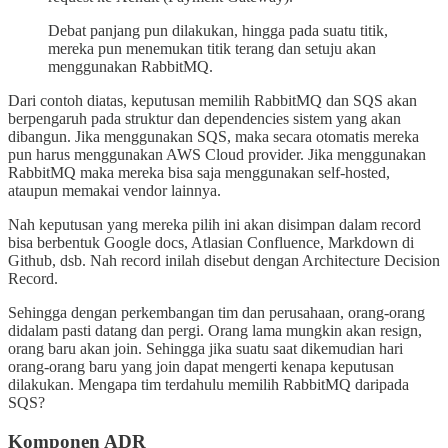
Debat panjang pun dilakukan, hingga pada suatu titik,
mereka pun menemukan titik terang dan setuju akan
menggunakan RabbitMQ.
Dari contoh diatas, keputusan memilih RabbitMQ dan SQS akan
berpengaruh pada struktur dan dependencies sistem yang akan
dibangun. Jika menggunakan SQS, maka secara otomatis mereka
pun harus menggunakan AWS Cloud provider. Jika menggunakan
RabbitMQ maka mereka bisa saja menggunakan self-hosted,
ataupun memakai vendor lainnya.
Nah keputusan yang mereka pilih ini akan disimpan dalam record
bisa berbentuk Google docs, Atlasian Confluence, Markdown di
Github, dsb. Nah record inilah disebut dengan Architecture Decision
Record.
Sehingga dengan perkembangan tim dan perusahaan, orang-orang
didalam pasti datang dan pergi. Orang lama mungkin akan resign,
orang baru akan join. Sehingga jika suatu saat dikemudian hari
orang-orang baru yang join dapat mengerti kenapa keputusan
dilakukan. Mengapa tim terdahulu memilih RabbitMQ daripada
SQS?
Komponen ADR