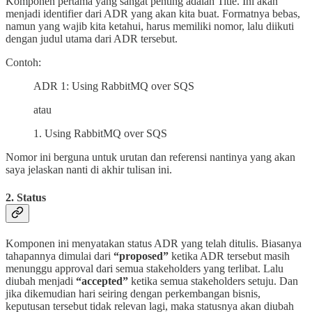
Komponen pertama yang sangat penting adalah Title. Ini akan
menjadi identifier dari ADR yang akan kita buat. Formatnya bebas,
namun yang wajib kita ketahui, harus memiliki nomor, lalu diikuti
dengan judul utama dari ADR tersebut.
Contoh:
ADR 1: Using RabbitMQ over SQS
atau
1. Using RabbitMQ over SQS
Nomor ini berguna untuk urutan dan referensi nantinya yang akan
saya jelaskan nanti di akhir tulisan ini.
2. Status
Komponen ini menyatakan status ADR yang telah ditulis. Biasanya
tahapannya dimulai dari
“proposed”
ketika ADR tersebut masih
menunggu approval dari semua stakeholders yang terlibat. Lalu
diubah menjadi
“accepted”
ketika semua stakeholders setuju. Dan
jika dikemudian hari seiring dengan perkembangan bisnis,
keputusan tersebut tidak relevan lagi, maka statusnya akan diubah