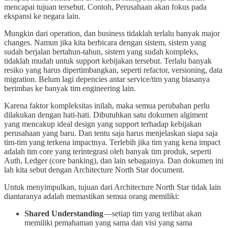
mencapai tujuan tersebut. Contoh, Perusahaan akan fokus pada
ekspansi ke negara lain.
Mungkin dari operation, dan business tidaklah terlalu banyak major
changes. Namun jika kita berbicara dengan sistem, sistem yang
sudah berjalan bertahun-tahun, sistem yang sudah kompleks,
tidaklah mudah untuk support kebijakan tersebut. Terlalu banyak
resiko yang harus dipertimbangkan, seperti refactor, versioning, data
migration. Belum lagi depencies antar service/tim yang biasanya
berimbas ke banyak tim engineering lain.
Karena faktor kompleksitas inilah, maka semua perubahan perlu
dilakukan dengan hati-hati. Dibutuhkan satu dokumen algiment
yang mencakup ideal design yang support terhadap kebijakan
perusahaan yang baru. Dan tentu saja harus menjelaskan siapa saja
tim-tim yang terkena impactnya. Terlebih jika tim yang kena impact
adalah tim core yang terintegrasi oleh banyak tim produk, seperti
Auth, Ledger (core banking), dan lain sebagainya. Dan dokumen ini
lah kita sebut dengan Architecture North Star document.
Untuk menyimpulkan, tujuan dari Architecture North Star tidak lain
diantaranya adalah memastikan semua orang memiliki:
Shared Understanding
—setiap tim yang terlibat akan
memiliki pemahaman yang sama dan visi yang sama