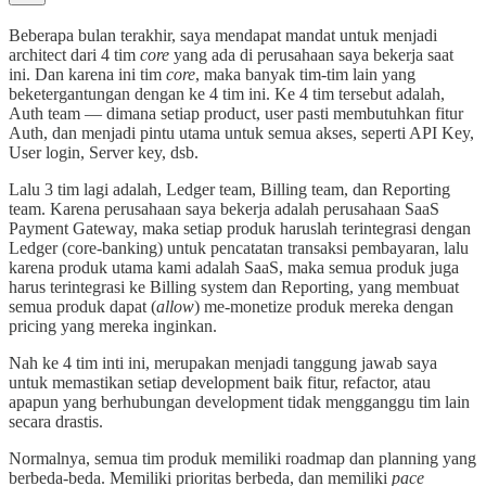
Beberapa bulan terakhir, saya mendapat mandat untuk menjadi
architect dari 4 tim
core
yang ada di perusahaan saya bekerja saat
ini. Dan karena ini tim
core
, maka banyak tim-tim lain yang
beketergantungan dengan ke 4 tim ini. Ke 4 tim tersebut adalah,
Auth team — dimana setiap product, user pasti membutuhkan fitur
Auth, dan menjadi pintu utama untuk semua akses, seperti API Key,
User login, Server key, dsb.
Lalu 3 tim lagi adalah, Ledger team, Billing team, dan Reporting
team. Karena perusahaan saya bekerja adalah perusahaan SaaS
Payment Gateway, maka setiap produk haruslah terintegrasi dengan
Ledger (core-banking) untuk pencatatan transaksi pembayaran, lalu
karena produk utama kami adalah SaaS, maka semua produk juga
harus terintegrasi ke Billing system dan Reporting, yang membuat
semua produk dapat (
allow
) me-monetize produk mereka dengan
pricing yang mereka inginkan.
Nah ke 4 tim inti ini, merupakan menjadi tanggung jawab saya
untuk memastikan setiap development baik fitur, refactor, atau
apapun yang berhubungan development tidak mengganggu tim lain
secara drastis.
Normalnya, semua tim produk memiliki roadmap dan planning yang
berbeda-beda. Memiliki prioritas berbeda, dan memiliki
pace